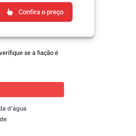
Confira o preço
erifique se a fiação é
da d'água
nde