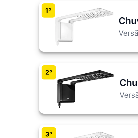
1º
Chu
Vers
2º
Chu
Vers
3º