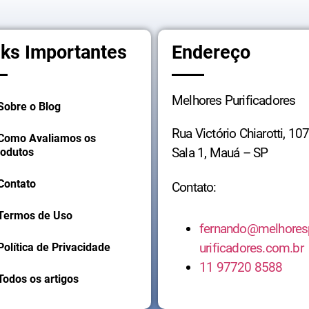
nks Importantes
Endereço
Melhores Purificadores
Sobre o Blog
Rua Victório Chiarotti, 107
 Como Avaliamos os
Sala 1, Mauá – SP
rodutos
Contato
Contato:
 Termos de Uso
fernando@melhores
urificadores.com.br
Política de Privacidade
11 97720 8588
Todos os artigos