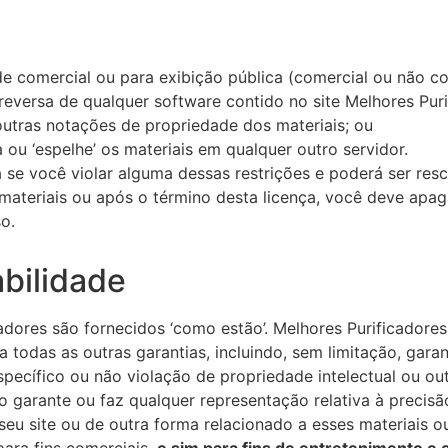
ade comercial ou para exibição pública (comercial ou não c
reversa de qualquer software contido no site Melhores Pur
 outras notações de propriedade dos materiais; ou
a ou ‘espelhe’ os materiais em qualquer outro servidor.
 se você violar alguma dessas restrições e poderá ser resc
materiais ou após o término desta licença, você deve apag
o.
abilidade
cadores são fornecidos ‘como estão’. Melhores Purificadore
ga todas as outras garantias, incluindo, sem limitação, gara
ecífico ou não violação de propriedade intelectual ou outr
 garante ou faz qualquer representação relativa à precisão,
eu site ou de outra forma relacionado a esses materiais ou
para fins comerciais,
e sim para fins de entretenimento e 