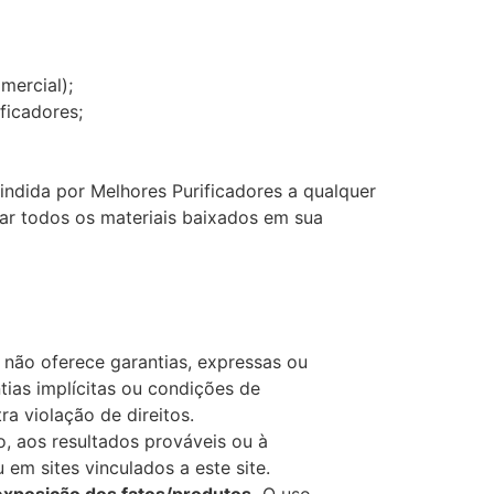
omercial);
ificadores;
indida por Melhores Purificadores a qualquer
ar todos os materiais baixados em sua
s não oferece garantias, expressas ou
ntias implícitas ou condições de
a violação de direitos.
 aos resultados prováveis ​​ou à
 em sites vinculados a este site.
exposição dos fatos/produtos.
O uso