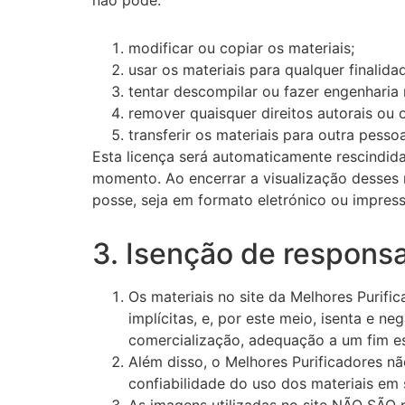
não pode:
modificar ou copiar os materiais;
usar os materiais para qualquer finalid
tentar descompilar ou fazer engenharia 
remover quaisquer direitos autorais ou
transferir os materiais para outra pesso
Esta licença será automaticamente rescindida
momento. Ao encerrar a visualização desses 
posse, seja em formato eletrónico ou impress
3. Isenção de respons
Os materiais no site da Melhores Purifi
implícitas, e, por este meio, isenta e ne
comercialização, adequação a um fim esp
Além disso, o Melhores Purificadores não
confiabilidade do uso dos materiais em s
As imagens utilizadas no site NÃO SÃO 