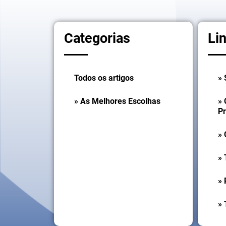
Categorias
Li
Todos os artigos
» 
» As Melhores Escolhas
»
P
» 
»
» 
» 