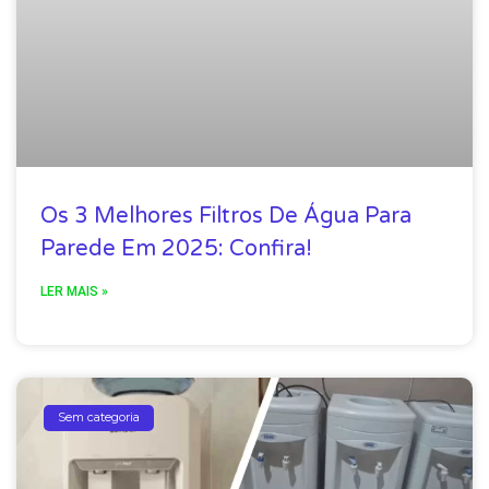
Os 3 Melhores Filtros De Água Para
Parede Em 2025: Confira!
LER MAIS »
Sem categoria