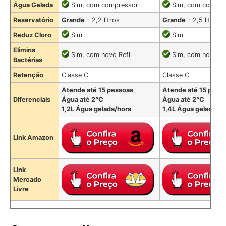
Água Gelada
Sim, com compressor
Sim, com compre
Reservatório
Grande
- 2,2 litros
Grande
- 2,5 litros
Reduz Cloro
Sim
Sim
Elimina
Sim, com novo Refil
Sim, com novo Ref
Bactérias
Retenção
Classe C
Classe C
Atende até 15 pessoas
Atende até 15 pess
Diferenciais
Água até 2°C
Água até 2°C
1,2L Água gelada/hora
1,4L Água gelada/ho
Link Amazon
Link
Mercado
Livre