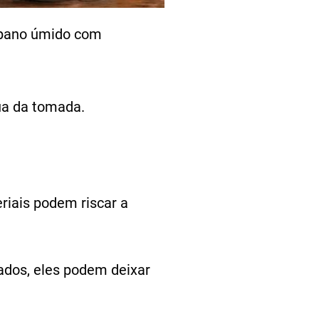
m pano úmido com
gua da tomada.
riais podem riscar a
dos, eles podem deixar